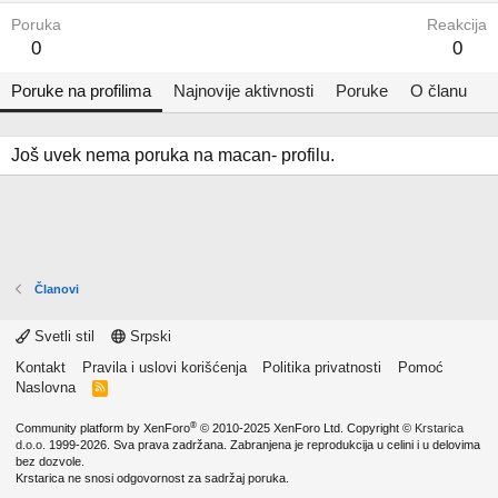
Poruka
Reakcija
0
0
Poruke na profilima
Najnovije aktivnosti
Poruke
O članu
Još uvek nema poruka na macan- profilu.
Članovi
Svetli stil
Srpski
Kontakt
Pravila i uslovi korišćenja
Politika privatnosti
Pomoć
Naslovna
R
S
S
®
Community platform by XenForo
© 2010-2025 XenForo Ltd.
Copyright ©
Krstarica
d.o.o.
1999-2026. Sva prava zadržana. Zabranjena je reprodukcija u celini i u delovima
bez dozvole.
Krstarica ne snosi odgovornost za sadržaj poruka.