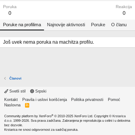
Poruka
Reakcija
0
0
Poruke na profilima
Najnovije aktivnosti
Poruke
O članu
Još uvek nema poruka na machitza profilu.
Članovi
Svetli stil
Srpski
Kontakt
Pravila i uslovi korišćenja
Politika privatnosti
Pomoć
Naslovna
R
S
S
®
Community platform by XenForo
© 2010-2025 XenForo Ltd.
Copyright ©
Krstarica
d.o.o.
1999-2026. Sva prava zadržana. Zabranjena je reprodukcija u celini i u delovima
bez dozvole.
Krstarica ne snosi odgovornost za sadržaj poruka.