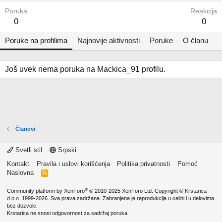
Poruka
Reakcija
0
0
Poruke na profilima
Najnovije aktivnosti
Poruke
O članu
Još uvek nema poruka na Mackica_91 profilu.
Članovi
Svetli stil
Srpski
Kontakt
Pravila i uslovi korišćenja
Politika privatnosti
Pomoć
Naslovna
R
S
S
®
Community platform by XenForo
© 2010-2025 XenForo Ltd.
Copyright ©
Krstarica
d.o.o.
1999-2026. Sva prava zadržana. Zabranjena je reprodukcija u celini i u delovima
bez dozvole.
Krstarica ne snosi odgovornost za sadržaj poruka.