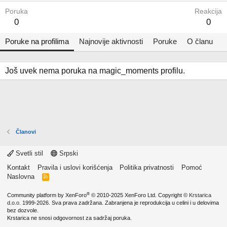
Poruka
Reakcija
0
0
Poruke na profilima
Najnovije aktivnosti
Poruke
O članu
Još uvek nema poruka na magic_moments profilu.
Članovi
Svetli stil
Srpski
Kontakt
Pravila i uslovi korišćenja
Politika privatnosti
Pomoć
Naslovna
R
S
S
®
Community platform by XenForo
© 2010-2025 XenForo Ltd.
Copyright ©
Krstarica
d.o.o.
1999-2026. Sva prava zadržana. Zabranjena je reprodukcija u celini i u delovima
bez dozvole.
Krstarica ne snosi odgovornost za sadržaj poruka.