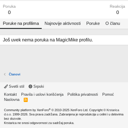
Poruka
Reakcija
0
0
Poruke na profilima
Najnovije aktivnosti
Poruke
O članu
Još uvek nema poruka na MagicMike profilu.
Članovi
Svetli stil
Srpski
Kontakt
Pravila i uslovi korišćenja
Politika privatnosti
Pomoć
Naslovna
R
S
S
®
Community platform by XenForo
© 2010-2025 XenForo Ltd.
Copyright ©
Krstarica
d.o.o.
1999-2026. Sva prava zadržana. Zabranjena je reprodukcija u celini i u delovima
bez dozvole.
Krstarica ne snosi odgovornost za sadržaj poruka.