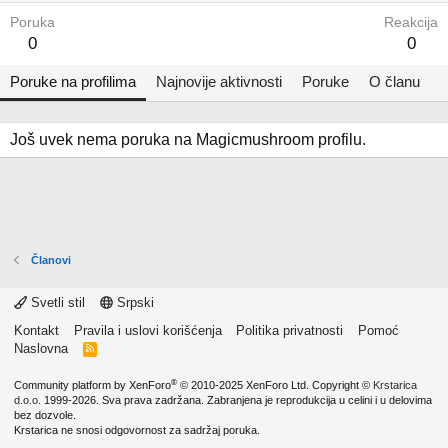
Poruka
Reakcija
0
0
Poruke na profilima
Najnovije aktivnosti
Poruke
O članu
Još uvek nema poruka na Magicmushroom profilu.
Članovi
Svetli stil
Srpski
Kontakt
Pravila i uslovi korišćenja
Politika privatnosti
Pomoć
Naslovna
R
S
S
®
Community platform by XenForo
© 2010-2025 XenForo Ltd.
Copyright ©
Krstarica
d.o.o.
1999-2026. Sva prava zadržana. Zabranjena je reprodukcija u celini i u delovima
bez dozvole.
Krstarica ne snosi odgovornost za sadržaj poruka.