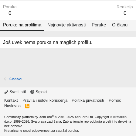
Poruka
Reakcija
0
0
Poruke na profilima
Najnovije aktivnosti
Poruke
O članu
Još uvek nema poruka na maglich profilu.
Članovi
Svetli stil
Srpski
Kontakt
Pravila i uslovi korišćenja
Politika privatnosti
Pomoć
Naslovna
R
S
S
®
Community platform by XenForo
© 2010-2025 XenForo Ltd.
Copyright ©
Krstarica
d.o.o.
1999-2026. Sva prava zadržana. Zabranjena je reprodukcija u celini i u delovima
bez dozvole.
Krstarica ne snosi odgovornost za sadržaj poruka.