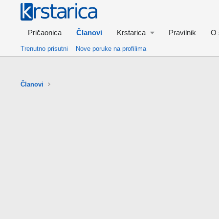
Pričaonica
Članovi
Krstarica
Pravilnik
O 
Trenutno prisutni
Nove poruke na profilima
Članovi