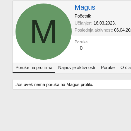
Magus
M
Početnik
Učlanjen
16.03.2023.
Poslednja aktivnost
06.04.20
Poruka
0
Poruke na profilima
Najnovije aktivnosti
Poruke
O čl
Još uvek nema poruka na Magus profilu.