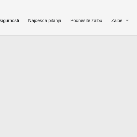
sigurnosti
Najćešća pitanja
Podnesite žalbu
Žalbe