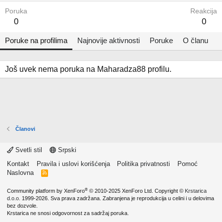
Poruka
Reakcija
0
0
Poruke na profilima
Najnovije aktivnosti
Poruke
O članu
Još uvek nema poruka na Maharadza88 profilu.
Članovi
Svetli stil
Srpski
Kontakt
Pravila i uslovi korišćenja
Politika privatnosti
Pomoć
Naslovna
R
S
S
®
Community platform by XenForo
© 2010-2025 XenForo Ltd.
Copyright ©
Krstarica
d.o.o.
1999-2026. Sva prava zadržana. Zabranjena je reprodukcija u celini i u delovima
bez dozvole.
Krstarica ne snosi odgovornost za sadržaj poruka.