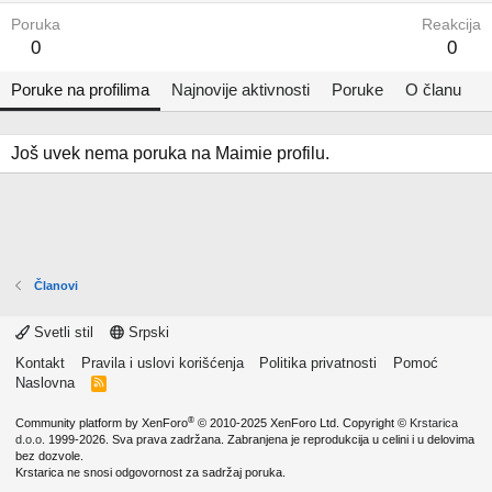
Poruka
Reakcija
0
0
Poruke na profilima
Najnovije aktivnosti
Poruke
O članu
Još uvek nema poruka na Maimie profilu.
Članovi
Svetli stil
Srpski
Kontakt
Pravila i uslovi korišćenja
Politika privatnosti
Pomoć
Naslovna
R
S
S
®
Community platform by XenForo
© 2010-2025 XenForo Ltd.
Copyright ©
Krstarica
d.o.o.
1999-2026. Sva prava zadržana. Zabranjena je reprodukcija u celini i u delovima
bez dozvole.
Krstarica ne snosi odgovornost za sadržaj poruka.