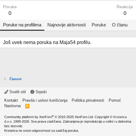
Poruka
Reakcija
0
0
Poruke na profilima
Najnovije aktivnosti
Poruke
O članu
Još uvek nema poruka na Maja54 profilu.
Članovi
Svetli stil
Srpski
Kontakt
Pravila i uslovi korišćenja
Politika privatnosti
Pomoć
Naslovna
R
S
S
®
Community platform by XenForo
© 2010-2025 XenForo Ltd.
Copyright ©
Krstarica
d.o.o.
1999-2026. Sva prava zadržana. Zabranjena je reprodukcija u celini i u delovima
bez dozvole.
Krstarica ne snosi odgovornost za sadržaj poruka.