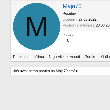
Maja70
M
Početnik
Učlanjen
27.03.2022.
Poslednja aktivnost
28.03.20
Poruka
0
Poruke na profilima
Najnovije aktivnosti
Poruke
O čl
Još uvek nema poruka na Maja70 profilu.