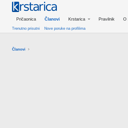
Pričaonica
Članovi
Krstarica
Pravilnik
O 
Trenutno prisutni
Nove poruke na profilima
Članovi