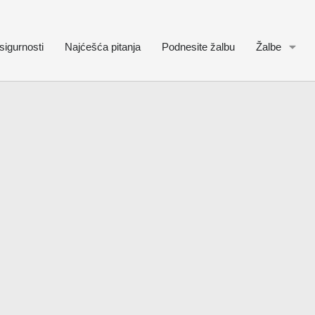
sigurnosti
Najćešća pitanja
Podnesite žalbu
Žalbe