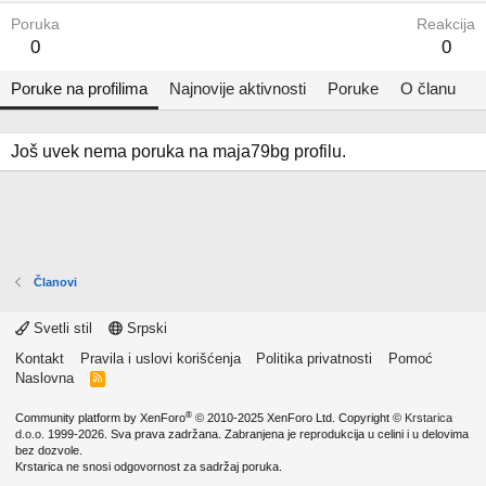
Poruka
Reakcija
0
0
Poruke na profilima
Najnovije aktivnosti
Poruke
O članu
Još uvek nema poruka na maja79bg profilu.
Članovi
Svetli stil
Srpski
Kontakt
Pravila i uslovi korišćenja
Politika privatnosti
Pomoć
Naslovna
R
S
S
®
Community platform by XenForo
© 2010-2025 XenForo Ltd.
Copyright ©
Krstarica
d.o.o.
1999-2026. Sva prava zadržana. Zabranjena je reprodukcija u celini i u delovima
bez dozvole.
Krstarica ne snosi odgovornost za sadržaj poruka.