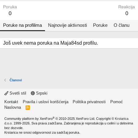
Poruka
Reakcija
0
0
Poruke na profilima
Najnovije aktivnosti
Poruke
O članu
Još uvek nema poruka na Maja84sd profilu.
Članovi
Svetli stil
Srpski
Kontakt
Pravila i uslovi korišćenja
Politika privatnosti
Pomoć
Naslovna
R
S
S
®
Community platform by XenForo
© 2010-2025 XenForo Ltd.
Copyright ©
Krstarica
d.o.o.
1999-2026. Sva prava zadržana. Zabranjena je reprodukcija u celini i u delovima
bez dozvole.
Krstarica ne snosi odgovornost za sadržaj poruka.