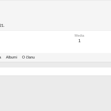
21.
Media
1
a
Albumi
O članu