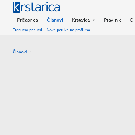
Pričaonica
Članovi
Krstarica
Pravilnik
O 
Trenutno prisutni
Nove poruke na profilima
Članovi