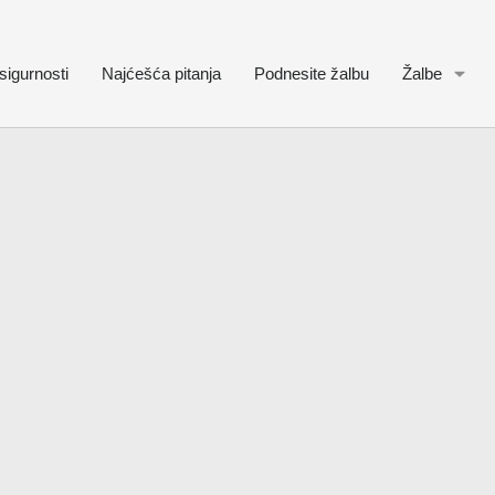
sigurnosti
Najćešća pitanja
Podnesite žalbu
Žalbe