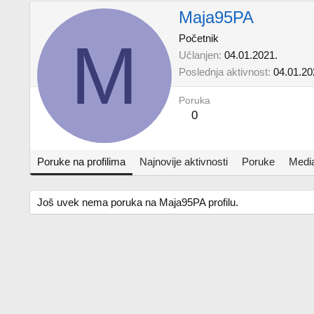
Maja95PA
M
Početnik
Učlanjen
04.01.2021.
Poslednja aktivnost
04.01.20
Poruka
0
Poruke na profilima
Najnovije aktivnosti
Poruke
Medi
Još uvek nema poruka na Maja95PA profilu.