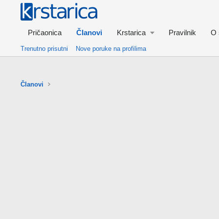
Pričaonica
Članovi
Krstarica
Pravilnik
O 
Trenutno prisutni
Nove poruke na profilima
Članovi