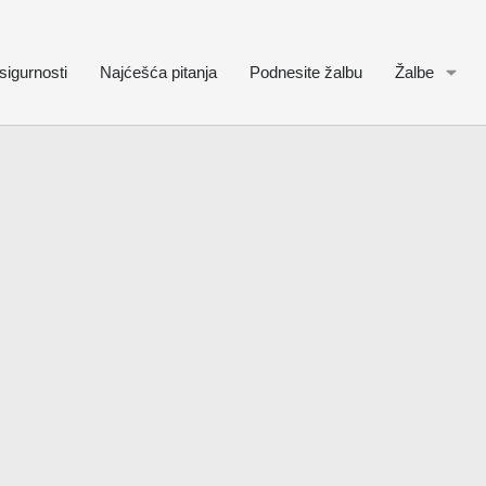
sigurnosti
Najćešća pitanja
Podnesite žalbu
Žalbe