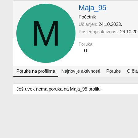
Maja_95
M
Početnik
Učlanjen
24.10.2023.
Poslednja aktivnost
24.10.20
Poruka
0
Poruke na profilima
Najnovije aktivnosti
Poruke
O čl
Još uvek nema poruka na Maja_95 profilu.