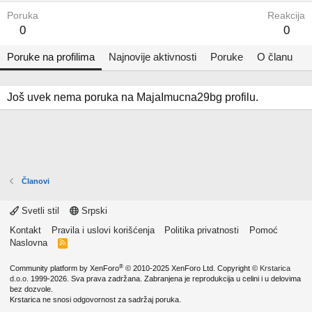
Poruka
Reakcija
0
0
Poruke na profilima
Najnovije aktivnosti
Poruke
O članu
Još uvek nema poruka na MajaImucna29bg profilu.
Članovi
Svetli stil
Srpski
Kontakt
Pravila i uslovi korišćenja
Politika privatnosti
Pomoć
Naslovna
R
S
S
®
Community platform by XenForo
© 2010-2025 XenForo Ltd.
Copyright ©
Krstarica
d.o.o.
1999-2026. Sva prava zadržana. Zabranjena je reprodukcija u celini i u delovima
bez dozvole.
Krstarica ne snosi odgovornost za sadržaj poruka.