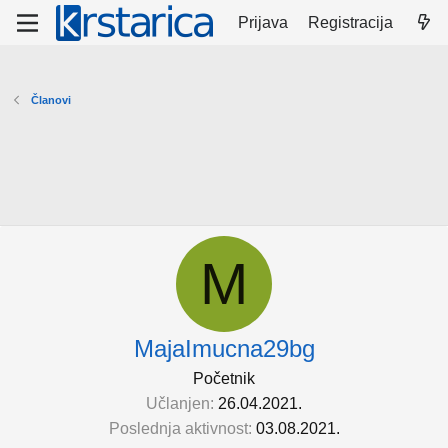
Prijava
Registracija
Članovi
M
MajaImucna29bg
Početnik
Učlanjen
26.04.2021.
Poslednja aktivnost
03.08.2021.