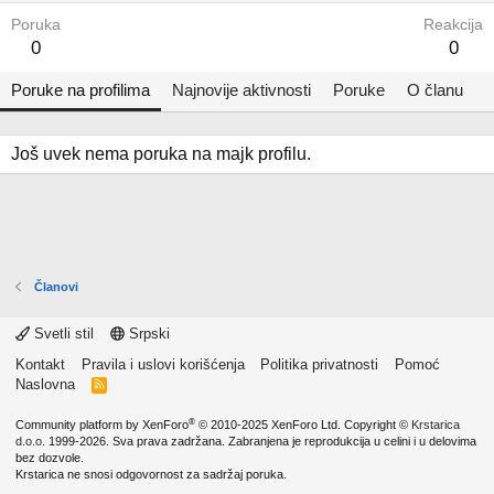
Poruka
Reakcija
0
0
Poruke na profilima
Najnovije aktivnosti
Poruke
O članu
Još uvek nema poruka na majk profilu.
Članovi
Svetli stil
Srpski
Kontakt
Pravila i uslovi korišćenja
Politika privatnosti
Pomoć
Naslovna
R
S
S
®
Community platform by XenForo
© 2010-2025 XenForo Ltd.
Copyright ©
Krstarica
d.o.o.
1999-2026. Sva prava zadržana. Zabranjena je reprodukcija u celini i u delovima
bez dozvole.
Krstarica ne snosi odgovornost za sadržaj poruka.