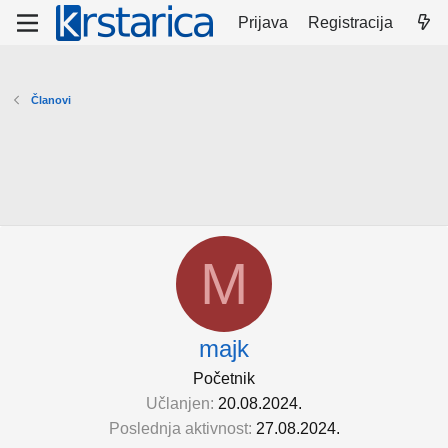
Prijava
Registracija
Članovi
M
majk
Početnik
Učlanjen
20.08.2024.
Poslednja aktivnost
27.08.2024.