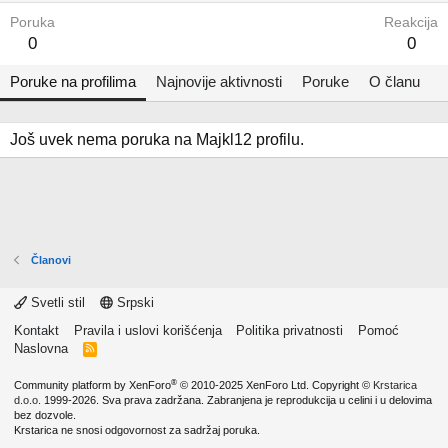
Poruka
Reakcija
0
0
Poruke na profilima
Najnovije aktivnosti
Poruke
O članu
Još uvek nema poruka na Majkl12 profilu.
Članovi
Svetli stil
Srpski
Kontakt
Pravila i uslovi korišćenja
Politika privatnosti
Pomoć
Naslovna
R
S
S
®
Community platform by XenForo
© 2010-2025 XenForo Ltd.
Copyright ©
Krstarica
d.o.o.
1999-2026. Sva prava zadržana. Zabranjena je reprodukcija u celini i u delovima
bez dozvole.
Krstarica ne snosi odgovornost za sadržaj poruka.