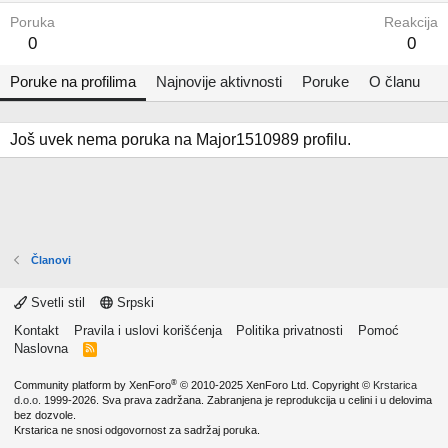
Poruka
Reakcija
0
0
Poruke na profilima
Najnovije aktivnosti
Poruke
O članu
Još uvek nema poruka na Major1510989 profilu.
Članovi
Svetli stil
Srpski
Kontakt
Pravila i uslovi korišćenja
Politika privatnosti
Pomoć
Naslovna
R
S
S
®
Community platform by XenForo
© 2010-2025 XenForo Ltd.
Copyright ©
Krstarica
d.o.o.
1999-2026. Sva prava zadržana. Zabranjena je reprodukcija u celini i u delovima
bez dozvole.
Krstarica ne snosi odgovornost za sadržaj poruka.