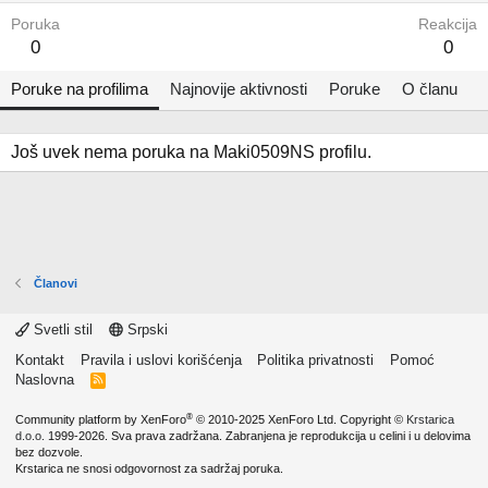
Poruka
Reakcija
0
0
Poruke na profilima
Najnovije aktivnosti
Poruke
O članu
Još uvek nema poruka na Maki0509NS profilu.
Članovi
Svetli stil
Srpski
Kontakt
Pravila i uslovi korišćenja
Politika privatnosti
Pomoć
Naslovna
R
S
S
®
Community platform by XenForo
© 2010-2025 XenForo Ltd.
Copyright ©
Krstarica
d.o.o.
1999-2026. Sva prava zadržana. Zabranjena je reprodukcija u celini i u delovima
bez dozvole.
Krstarica ne snosi odgovornost za sadržaj poruka.