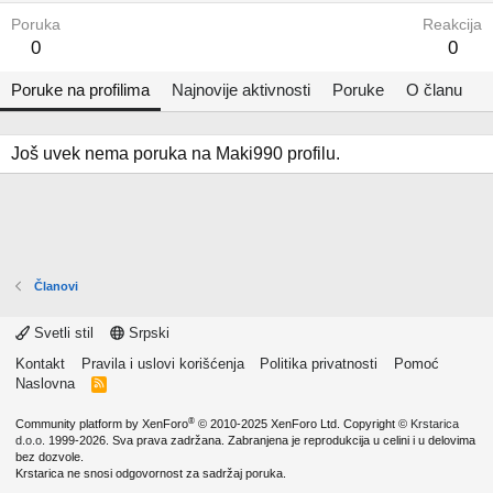
Poruka
Reakcija
0
0
Poruke na profilima
Najnovije aktivnosti
Poruke
O članu
Još uvek nema poruka na Maki990 profilu.
Članovi
Svetli stil
Srpski
Kontakt
Pravila i uslovi korišćenja
Politika privatnosti
Pomoć
Naslovna
R
S
S
®
Community platform by XenForo
© 2010-2025 XenForo Ltd.
Copyright ©
Krstarica
d.o.o.
1999-2026. Sva prava zadržana. Zabranjena je reprodukcija u celini i u delovima
bez dozvole.
Krstarica ne snosi odgovornost za sadržaj poruka.