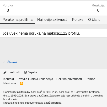
Poruka
Reakcija
0
0
Poruke na profilima
Najnovije aktivnosti
Poruke
O članu
Još uvek nema poruka na makica1122 profilu.
Članovi
Svetli stil
Srpski
Kontakt
Pravila i uslovi korišćenja
Politika privatnosti
Pomoć
Naslovna
R
S
S
®
Community platform by XenForo
© 2010-2025 XenForo Ltd.
Copyright ©
Krstarica
d.o.o.
1999-2026. Sva prava zadržana. Zabranjena je reprodukcija u celini i u delovima
bez dozvole.
Krstarica ne snosi odgovornost za sadržaj poruka.