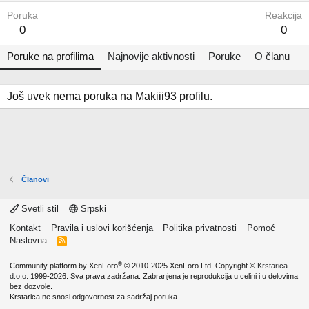
Poruka
Reakcija
0
0
Poruke na profilima
Najnovije aktivnosti
Poruke
O članu
Još uvek nema poruka na Makiii93 profilu.
Članovi
Svetli stil
Srpski
Kontakt
Pravila i uslovi korišćenja
Politika privatnosti
Pomoć
Naslovna
R
S
S
®
Community platform by XenForo
© 2010-2025 XenForo Ltd.
Copyright ©
Krstarica
d.o.o.
1999-2026. Sva prava zadržana. Zabranjena je reprodukcija u celini i u delovima
bez dozvole.
Krstarica ne snosi odgovornost za sadržaj poruka.