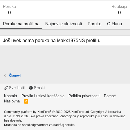
Poruka
Reakcija
0
0
Poruke na profilima
Najnovije aktivnosti
Poruke
O članu
Još uvek nema poruka na Makx1975NS profilu.
Članovi
Svetli stil
Srpski
Kontakt
Pravila i uslovi korišćenja
Politika privatnosti
Pomoć
Naslovna
R
S
S
®
Community platform by XenForo
© 2010-2025 XenForo Ltd.
Copyright ©
Krstarica
d.o.o.
1999-2026. Sva prava zadržana. Zabranjena je reprodukcija u celini i u delovima
bez dozvole.
Krstarica ne snosi odgovornost za sadržaj poruka.