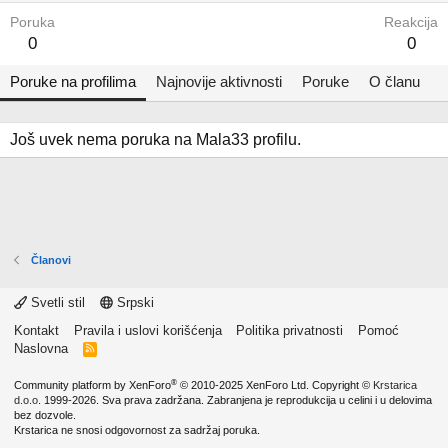
Poruka
Reakcija
0
0
Poruke na profilima
Najnovije aktivnosti
Poruke
O članu
Još uvek nema poruka na Mala33 profilu.
Članovi
Svetli stil
Srpski
Kontakt
Pravila i uslovi korišćenja
Politika privatnosti
Pomoć
Naslovna
R
S
S
®
Community platform by XenForo
© 2010-2025 XenForo Ltd.
Copyright ©
Krstarica
d.o.o.
1999-2026. Sva prava zadržana. Zabranjena je reprodukcija u celini i u delovima
bez dozvole.
Krstarica ne snosi odgovornost za sadržaj poruka.