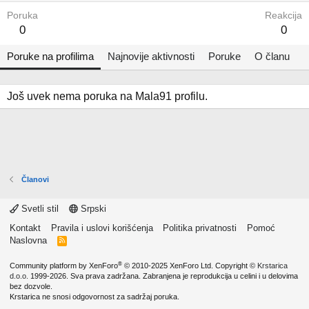
Poruka
Reakcija
0
0
Poruke na profilima
Najnovije aktivnosti
Poruke
O članu
Još uvek nema poruka na Mala91 profilu.
Članovi
Svetli stil
Srpski
Kontakt
Pravila i uslovi korišćenja
Politika privatnosti
Pomoć
Naslovna
R
S
S
®
Community platform by XenForo
© 2010-2025 XenForo Ltd.
Copyright ©
Krstarica
d.o.o.
1999-2026. Sva prava zadržana. Zabranjena je reprodukcija u celini i u delovima
bez dozvole.
Krstarica ne snosi odgovornost za sadržaj poruka.