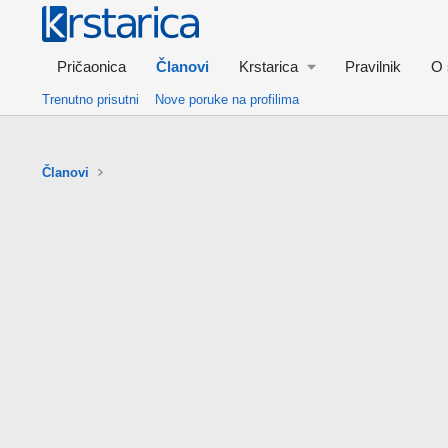
Pričaonica
Članovi
Krstarica
Pravilnik
O 
Trenutno prisutni
Nove poruke na profilima
Članovi