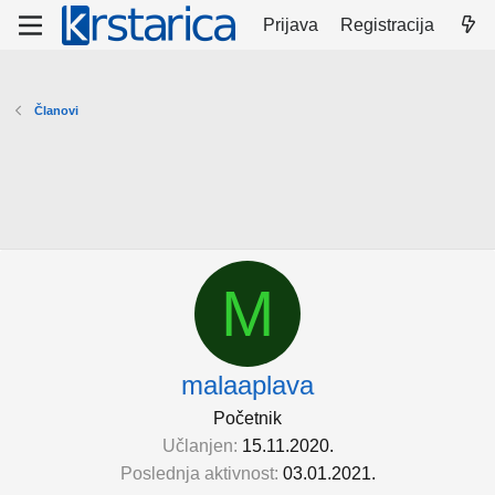
Prijava
Registracija
Članovi
M
malaaplava
Početnik
Učlanjen
15.11.2020.
Poslednja aktivnost
03.01.2021.