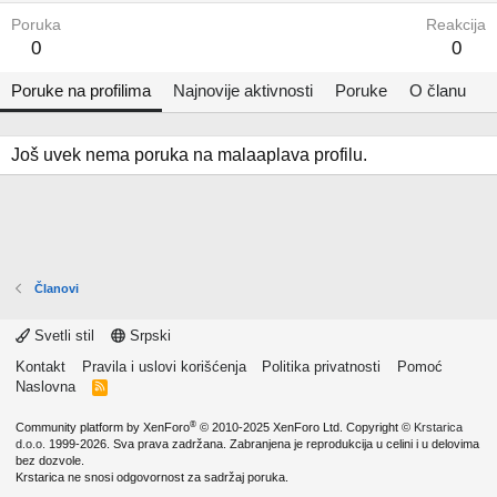
Poruka
Reakcija
0
0
Poruke na profilima
Najnovije aktivnosti
Poruke
O članu
Još uvek nema poruka na malaaplava profilu.
Članovi
Svetli stil
Srpski
Kontakt
Pravila i uslovi korišćenja
Politika privatnosti
Pomoć
Naslovna
R
S
S
®
Community platform by XenForo
© 2010-2025 XenForo Ltd.
Copyright ©
Krstarica
d.o.o.
1999-2026. Sva prava zadržana. Zabranjena je reprodukcija u celini i u delovima
bez dozvole.
Krstarica ne snosi odgovornost za sadržaj poruka.