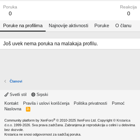
Poruka
Reakcija
0
0
Poruke na profilima
Najnovije aktivnosti
Poruke
O članu
Još uvek nema poruka na malakaja profilu.
Članovi
Svetli stil
Srpski
Kontakt
Pravila i uslovi korišćenja
Politika privatnosti
Pomoć
Naslovna
R
S
S
®
Community platform by XenForo
© 2010-2025 XenForo Ltd.
Copyright ©
Krstarica
d.o.o.
1999-2026. Sva prava zadržana. Zabranjena je reprodukcija u celini i u delovima
bez dozvole.
Krstarica ne snosi odgovornost za sadržaj poruka.