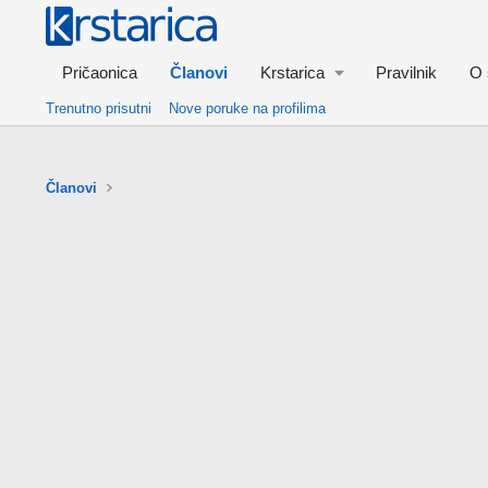
Pričaonica
Članovi
Krstarica
Pravilnik
O 
Trenutno prisutni
Nove poruke na profilima
Članovi