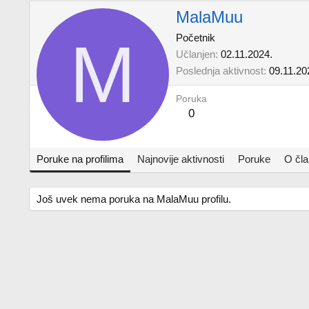
MalaMuu
M
Početnik
Učlanjen
02.11.2024.
Poslednja aktivnost
09.11.20
Poruka
0
Poruke na profilima
Najnovije aktivnosti
Poruke
O čl
Još uvek nema poruka na MalaMuu profilu.