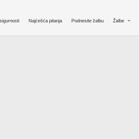
sigurnosti
Najćešća pitanja
Podnesite žalbu
Žalbe