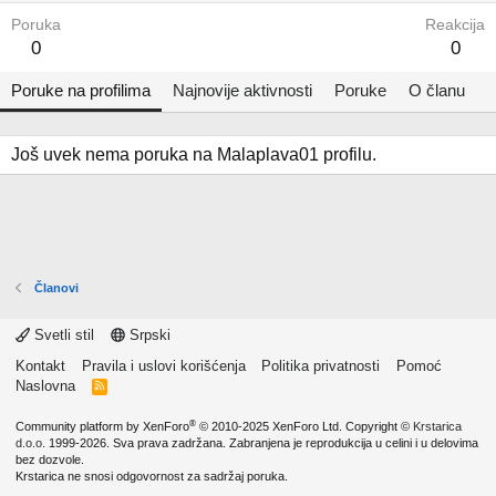
Poruka
Reakcija
0
0
Poruke na profilima
Najnovije aktivnosti
Poruke
O članu
Još uvek nema poruka na Malaplava01 profilu.
Članovi
Svetli stil
Srpski
Kontakt
Pravila i uslovi korišćenja
Politika privatnosti
Pomoć
Naslovna
R
S
S
®
Community platform by XenForo
© 2010-2025 XenForo Ltd.
Copyright ©
Krstarica
d.o.o.
1999-2026. Sva prava zadržana. Zabranjena je reprodukcija u celini i u delovima
bez dozvole.
Krstarica ne snosi odgovornost za sadržaj poruka.