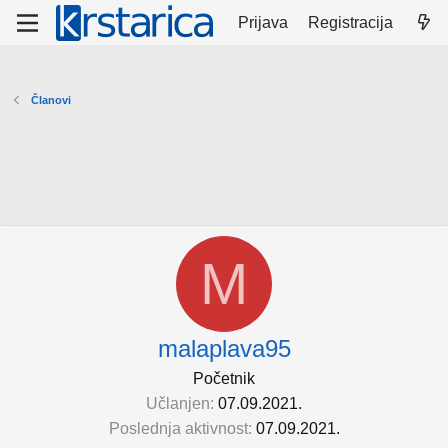
Prijava
Registracija
Članovi
M
malaplava95
Početnik
Učlanjen
07.09.2021.
Poslednja aktivnost
07.09.2021.