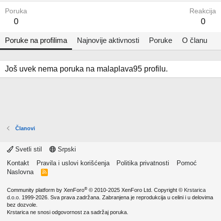
Poruka
Reakcija
0
0
Poruke na profilima
Najnovije aktivnosti
Poruke
O članu
Još uvek nema poruka na malaplava95 profilu.
Članovi
Svetli stil
Srpski
Kontakt
Pravila i uslovi korišćenja
Politika privatnosti
Pomoć
Naslovna
R
S
S
®
Community platform by XenForo
© 2010-2025 XenForo Ltd.
Copyright ©
Krstarica
d.o.o.
1999-2026. Sva prava zadržana. Zabranjena je reprodukcija u celini i u delovima
bez dozvole.
Krstarica ne snosi odgovornost za sadržaj poruka.