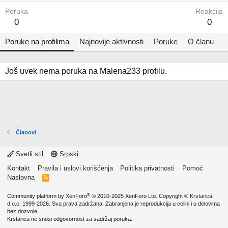
Poruka
Reakcija
0
0
Poruke na profilima
Najnovije aktivnosti
Poruke
O članu
Još uvek nema poruka na Malena233 profilu.
Članovi
Svetli stil
Srpski
Kontakt
Pravila i uslovi korišćenja
Politika privatnosti
Pomoć
Naslovna
R
S
S
®
Community platform by XenForo
© 2010-2025 XenForo Ltd.
Copyright ©
Krstarica
d.o.o.
1999-2026. Sva prava zadržana. Zabranjena je reprodukcija u celini i u delovima
bez dozvole.
Krstarica ne snosi odgovornost za sadržaj poruka.