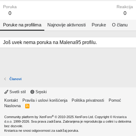
Poruka
Reakcija
0
0
Poruke na profilima
Najnovije aktivnosti
Poruke
O članu
Još uvek nema poruka na Malena95 profilu.
Članovi
Svetli stil
Srpski
Kontakt
Pravila i uslovi korišćenja
Politika privatnosti
Pomoć
Naslovna
R
S
S
®
Community platform by XenForo
© 2010-2025 XenForo Ltd.
Copyright ©
Krstarica
d.o.o.
1999-2026. Sva prava zadržana. Zabranjena je reprodukcija u celini i u delovima
bez dozvole.
Krstarica ne snosi odgovornost za sadržaj poruka.