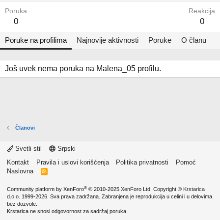
Poruka
Reakcija
0
0
Poruke na profilima
Najnovije aktivnosti
Poruke
O članu
Još uvek nema poruka na Malena_05 profilu.
Članovi
Svetli stil
Srpski
Kontakt
Pravila i uslovi korišćenja
Politika privatnosti
Pomoć
Naslovna
R
S
S
®
Community platform by XenForo
© 2010-2025 XenForo Ltd.
Copyright ©
Krstarica
d.o.o.
1999-2026. Sva prava zadržana. Zabranjena je reprodukcija u celini i u delovima
bez dozvole.
Krstarica ne snosi odgovornost za sadržaj poruka.