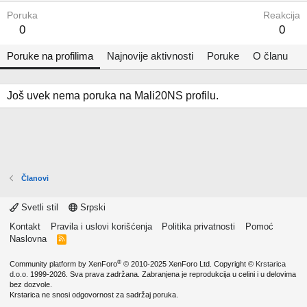
Poruka
Reakcija
0
0
Poruke na profilima
Najnovije aktivnosti
Poruke
O članu
Još uvek nema poruka na Mali20NS profilu.
Članovi
Svetli stil
Srpski
Kontakt
Pravila i uslovi korišćenja
Politika privatnosti
Pomoć
Naslovna
R
S
S
®
Community platform by XenForo
© 2010-2025 XenForo Ltd.
Copyright ©
Krstarica
d.o.o.
1999-2026. Sva prava zadržana. Zabranjena je reprodukcija u celini i u delovima
bez dozvole.
Krstarica ne snosi odgovornost za sadržaj poruka.