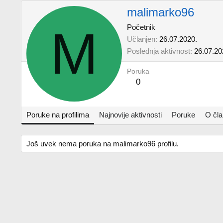
malimarko96
M
Početnik
Učlanjen
26.07.2020.
Poslednja aktivnost
26.07.20
Poruka
0
Poruke na profilima
Najnovije aktivnosti
Poruke
O čl
Još uvek nema poruka na malimarko96 profilu.