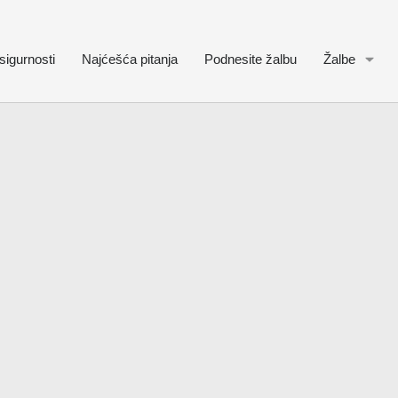
sigurnosti
Najćešća pitanja
Podnesite žalbu
Žalbe