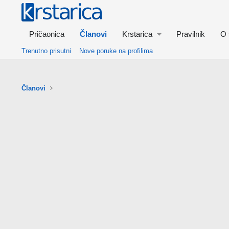
Pričaonica
Članovi
Krstarica
Pravilnik
O 
Trenutno prisutni
Nove poruke na profilima
Članovi