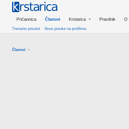
Pričaonica
Članovi
Krstarica
Pravilnik
O 
Trenutno prisutni
Nove poruke na profilima
Članovi