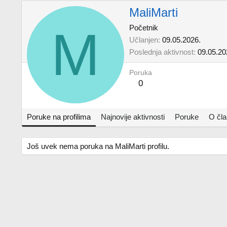
MaliMarti
M
Početnik
Učlanjen
09.05.2026.
Poslednja aktivnost
09.05.20
Poruka
0
Poruke na profilima
Najnovije aktivnosti
Poruke
O čl
Još uvek nema poruka na MaliMarti profilu.