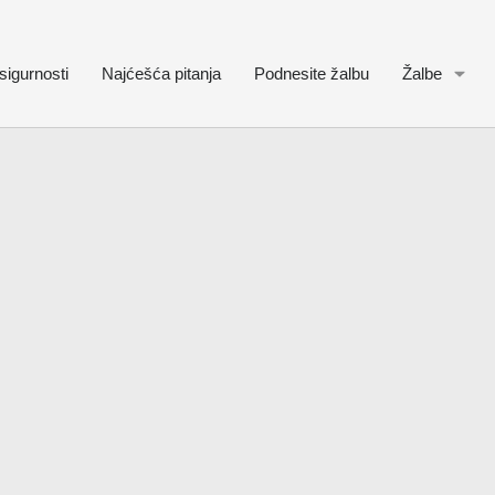
sigurnosti
Najćešća pitanja
Podnesite žalbu
Žalbe