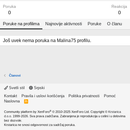
Poruka
Reakcija
0
0
Poruke na profilima
Najnovije aktivnosti
Poruke
O članu
Još uvek nema poruka na Malina75 profilu.
Članovi
Svetli stil
Srpski
Kontakt
Pravila i uslovi korišćenja
Politika privatnosti
Pomoć
Naslovna
R
S
S
®
Community platform by XenForo
© 2010-2025 XenForo Ltd.
Copyright ©
Krstarica
d.o.o.
1999-2026. Sva prava zadržana. Zabranjena je reprodukcija u celini i u delovima
bez dozvole.
Krstarica ne snosi odgovornost za sadržaj poruka.