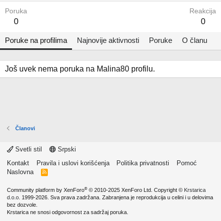
Poruka
Reakcija
0
0
Poruke na profilima
Najnovije aktivnosti
Poruke
O članu
Još uvek nema poruka na Malina80 profilu.
Članovi
Svetli stil
Srpski
Kontakt
Pravila i uslovi korišćenja
Politika privatnosti
Pomoć
Naslovna
R
S
S
®
Community platform by XenForo
© 2010-2025 XenForo Ltd.
Copyright ©
Krstarica
d.o.o.
1999-2026. Sva prava zadržana. Zabranjena je reprodukcija u celini i u delovima
bez dozvole.
Krstarica ne snosi odgovornost za sadržaj poruka.