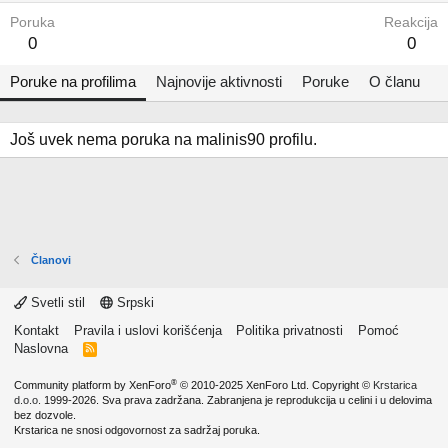
Poruka
Reakcija
0
0
Poruke na profilima
Najnovije aktivnosti
Poruke
O članu
Još uvek nema poruka na malinis90 profilu.
Članovi
Svetli stil
Srpski
Kontakt
Pravila i uslovi korišćenja
Politika privatnosti
Pomoć
Naslovna
R
S
S
®
Community platform by XenForo
© 2010-2025 XenForo Ltd.
Copyright ©
Krstarica
d.o.o.
1999-2026. Sva prava zadržana. Zabranjena je reprodukcija u celini i u delovima
bez dozvole.
Krstarica ne snosi odgovornost za sadržaj poruka.