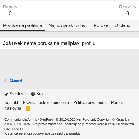
Poruka
Reakcija
0
0
Poruke na profilima
Najnovije aktivnosti
Poruke
O članu
Još uvek nema poruka na maliplavi profilu.
Članovi
Svetli stil
Srpski
Kontakt
Pravila i uslovi korišćenja
Politika privatnosti
Pomoć
Naslovna
R
S
S
®
Community platform by XenForo
© 2010-2025 XenForo Ltd.
Copyright ©
Krstarica
d.o.o.
1999-2026. Sva prava zadržana. Zabranjena je reprodukcija u celini i u delovima
bez dozvole.
Krstarica ne snosi odgovornost za sadržaj poruka.