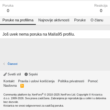
Poruka
Reakcija
0
0
Poruke na profilima
Najnovije aktivnosti
Poruke
O članu
Još uvek nema poruka na Malla95 profilu.
Članovi
Svetli stil
Srpski
Kontakt
Pravila i uslovi korišćenja
Politika privatnosti
Pomoć
Naslovna
R
S
S
®
Community platform by XenForo
© 2010-2025 XenForo Ltd.
Copyright ©
Krstarica
d.o.o.
1999-2026. Sva prava zadržana. Zabranjena je reprodukcija u celini i u delovima
bez dozvole.
Krstarica ne snosi odgovornost za sadržaj poruka.