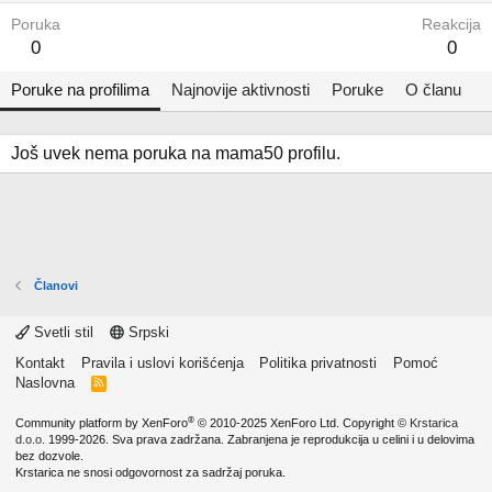
Poruka
Reakcija
0
0
Poruke na profilima
Najnovije aktivnosti
Poruke
O članu
Još uvek nema poruka na mama50 profilu.
Članovi
Svetli stil
Srpski
Kontakt
Pravila i uslovi korišćenja
Politika privatnosti
Pomoć
Naslovna
R
S
S
®
Community platform by XenForo
© 2010-2025 XenForo Ltd.
Copyright ©
Krstarica
d.o.o.
1999-2026. Sva prava zadržana. Zabranjena je reprodukcija u celini i u delovima
bez dozvole.
Krstarica ne snosi odgovornost za sadržaj poruka.