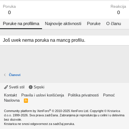
Poruka
Reakcija
0
0
Poruke na profilima
Najnovije aktivnosti
Poruke
O članu
Još uvek nema poruka na mancg profilu.
Članovi
Svetli stil
Srpski
Kontakt
Pravila i uslovi korišćenja
Politika privatnosti
Pomoć
Naslovna
R
S
S
®
Community platform by XenForo
© 2010-2025 XenForo Ltd.
Copyright ©
Krstarica
d.o.o.
1999-2026. Sva prava zadržana. Zabranjena je reprodukcija u celini i u delovima
bez dozvole.
Krstarica ne snosi odgovornost za sadržaj poruka.