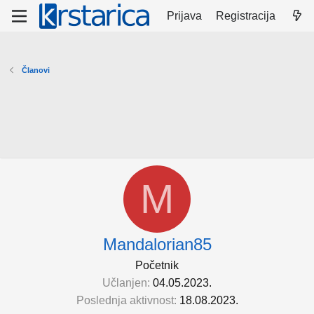
Prijava
Registracija
Članovi
M
Mandalorian85
Početnik
Učlanjen
04.05.2023.
Poslednja aktivnost
18.08.2023.