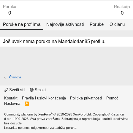
Poruka
Reakcija
0
0
Poruke na profilima
Najnovije aktivnosti
Poruke
O članu
Još uvek nema poruka na Mandalorian85 profilu.
Članovi
Svetli stil
Srpski
Kontakt
Pravila i uslovi korišćenja
Politika privatnosti
Pomoć
Naslovna
R
S
S
®
Community platform by XenForo
© 2010-2025 XenForo Ltd.
Copyright ©
Krstarica
d.o.o.
1999-2026. Sva prava zadržana. Zabranjena je reprodukcija u celini i u delovima
bez dozvole.
Krstarica ne snosi odgovornost za sadržaj poruka.