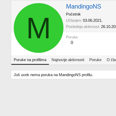
MandingoNS
M
Početnik
Učlanjen
03.06.2021.
Poslednja aktivnost
26.10.20
Poruka
0
Poruke na profilima
Najnovije aktivnosti
Poruke
O čl
Još uvek nema poruka na MandingoNS profilu.