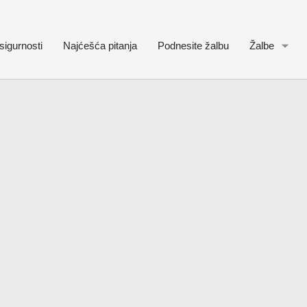
sigurnosti
Najćešća pitanja
Podnesite žalbu
Žalbe