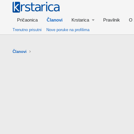
Pričaonica
Članovi
Krstarica
Pravilnik
O 
Trenutno prisutni
Nove poruke na profilima
Članovi