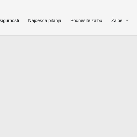
sigurnosti
Najćešća pitanja
Podnesite žalbu
Žalbe