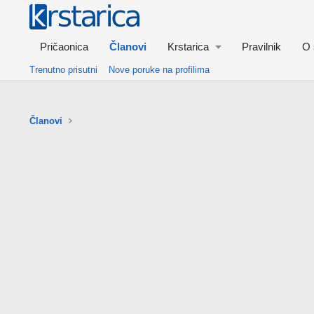
Pričaonica
Članovi
Krstarica
Pravilnik
O 
Trenutno prisutni
Nove poruke na profilima
Članovi