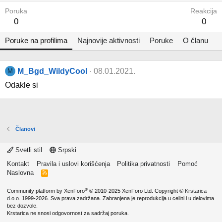
Poruka
Reakcija
0
0
Poruke na profilima
Najnovije aktivnosti
Poruke
O članu
M_Bgd_WildyCool
08.01.2021.
M
Odakle si
Članovi
Svetli stil
Srpski
Kontakt
Pravila i uslovi korišćenja
Politika privatnosti
Pomoć
Naslovna
R
S
S
®
Community platform by XenForo
© 2010-2025 XenForo Ltd.
Copyright ©
Krstarica
d.o.o.
1999-2026. Sva prava zadržana. Zabranjena je reprodukcija u celini i u delovima
bez dozvole.
Krstarica ne snosi odgovornost za sadržaj poruka.